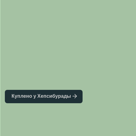
Куплено у Хепсибурады