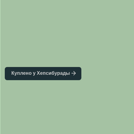
Куплено у Хепсибурады