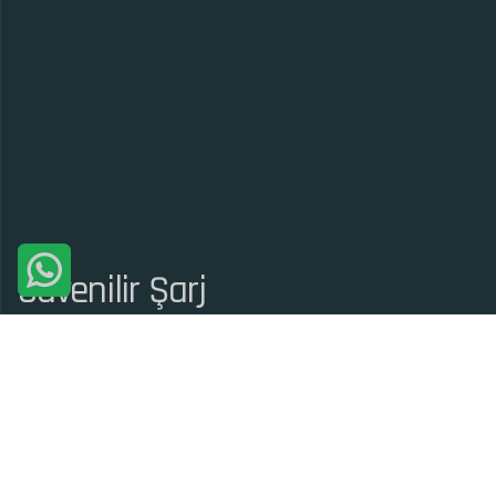
Güvenilir Şarj
Açık Şarj Noktası Protokolü OCPP 1.6.0 ve OCPP 2.0.1
sürümleri aracılığıyla, şarj taleplerini dengelemek ve altyapı
maliyetlerini azaltmak için akıllı şarj yönetimi yapar.