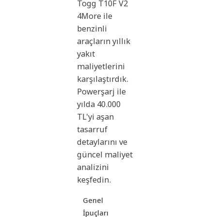
Togg T10F V2
4More ile
benzinli
araçların yıllık
yakıt
maliyetlerini
karşılaştırdık.
Powerşarj ile
yılda 40.000
TL'yi aşan
tasarruf
detaylarını ve
güncel maliyet
analizini
keşfedin.
Genel
İpuçları