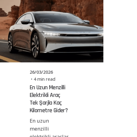
Posted by
Powerşarj
Team
26/03/2026
4 min read
En Uzun Menzilli
Elektrikli Araç
Tek Şarjla Kaç
Kilometre Gider?
En uzun
menzilli
elektrikli araçlar