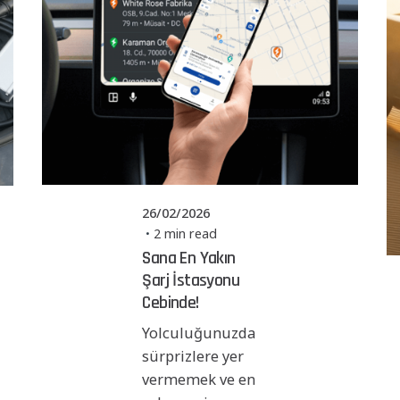
Posted by
Powerşarj
Team
26/02/2026
2 min read
Sana En Yakın
Şarj İstasyonu
Cebinde!
Yolculuğunuzda
sürprizlere yer
vermemek ve en