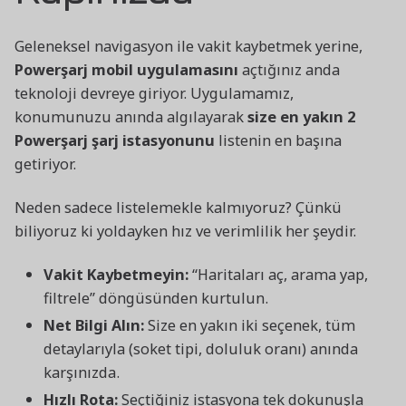
Geleneksel navigasyon ile vakit kaybetmek yerine,
Powerşarj mobil uygulamasını
açtığınız anda
teknoloji devreye giriyor. Uygulamamız,
konumunuzu anında algılayarak
size en yakın 2
Powerşarj şarj istasyonunu
listenin en başına
getiriyor.
Neden sadece listelemekle kalmıyoruz? Çünkü
biliyoruz ki yoldayken hız ve verimlilik her şeydir.
Vakit Kaybetmeyin:
“Haritaları aç, arama yap,
filtrele” döngüsünden kurtulun.
Net Bilgi Alın:
Size en yakın iki seçenek, tüm
detaylarıyla (soket tipi, doluluk oranı) anında
karşınızda.
Hızlı Rota:
Seçtiğiniz istasyona tek dokunuşla