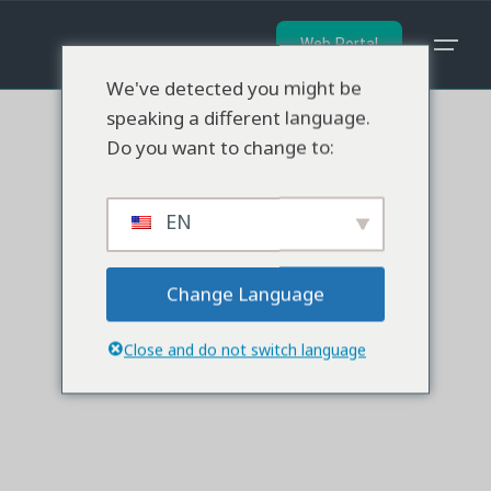
İçeriğe
geç
Web Portal
We've detected you might be
speaking a different language.
Do you want to change to:
EN
Change Language
Close and do not switch language