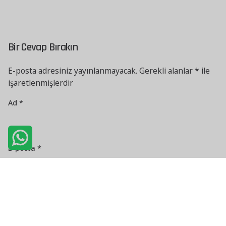
Bir Cevap Bırakın
E-posta adresiniz yayınlanmayacak.
Gerekli alanlar
*
ile
işaretlenmişlerdir
Ad
*
E-posta
*
İnternet sitesi