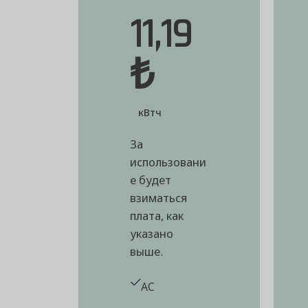
11,19
₺
кВтч
За
использовани
е будет
взиматься
плата, как
указано
выше.
AC