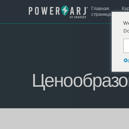
Главная
Ка
страница
за
We
Do
Ценообразо