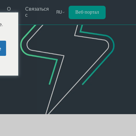
О
Связаться
RU
Веб-портал
нас
с
e.
e