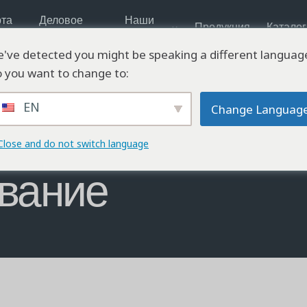
рта
Деловое
Наши
Продукция
Каталог
ряда
партнерство
Решения
've detected you might be speaking a different languag
 you want to change to:
EN
Change Languag
Close and do not switch language
вание