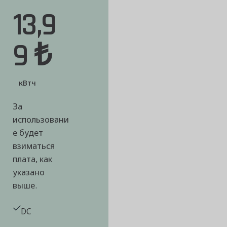
13,9
9 ₺
кВтч
За
использовани
е будет
взиматься
плата, как
указано
выше.
DC