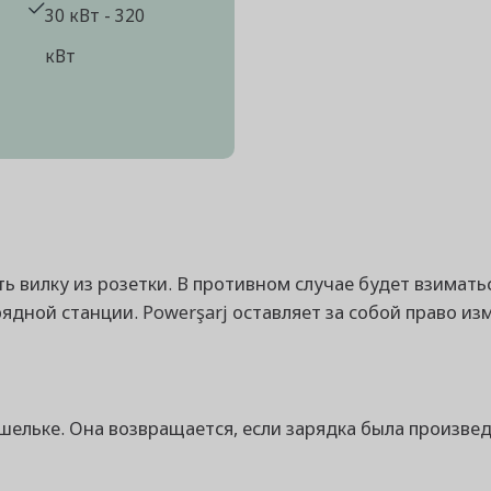
30 кВт - 320
кВт
 вилку из розетки. В противном случае будет взиматьс
ядной станции. Powerşarj оставляет за собой право из
шельке. Она возвращается, если зарядка была произве