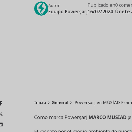
Publicado en
0 comen
Autor
Equipo Powerşarj
16/07/2024
Únete 
Inicio
General
¡Powerşarj en MÜSİAD Fram
Como marca Powerşarj
MARCO MUSIAD
¡e
El respeto por el medio ambiente de nuestr