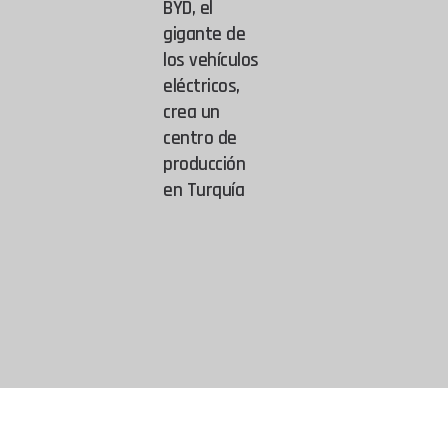
BYD, el
gigante de
los vehículos
eléctricos,
crea un
centro de
producción
en Turquía