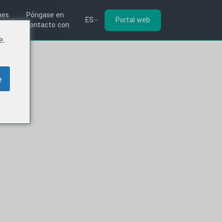
nes
Póngase en
ES
Portal web
os
contacto con
e.
e