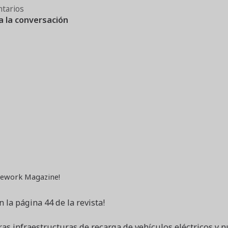
tarios
a la conversación
ework Magazine!
n la página 44 de la revista!
as infraestructuras de recarga de vehículos eléctricos y n