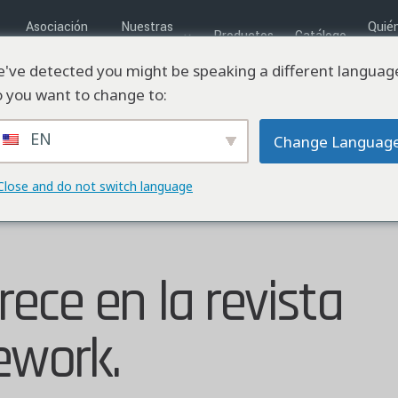
Asociación
Nuestras
Quié
Productos
Catálogo
empresarial
Soluciones
som
've detected you might be speaking a different languag
 you want to change to:
EN
Change Languag
Close and do not switch language
ece en la revista
work.