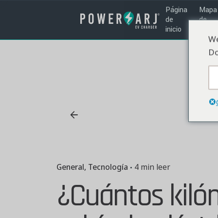
Ir
Página
Mapa
al
de
de
inicio
carga
contenido
We
Do
General
Tecnología
4 min leer
¿Cuántos kilóm