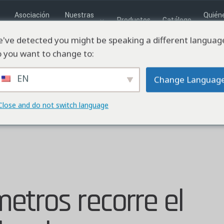
Asociación
Nuestras
Quién
Productos
Catálogo
empresarial
Soluciones
somo
s
've detected you might be speaking a different languag
 you want to change to:
EN
Change Languag
Close and do not switch language
etros recorre el