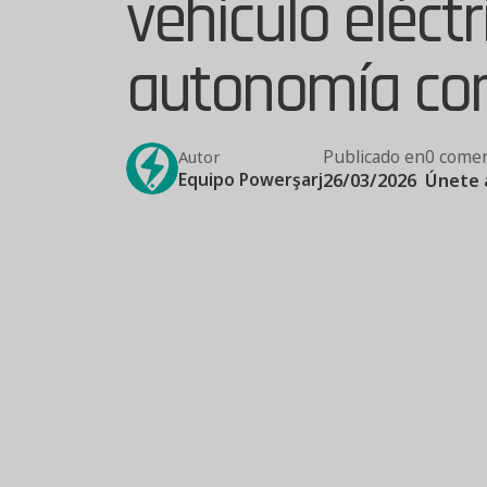
vehículo eléct
autonomía con
Publicado en
0 comen
Autor
Equipo Powerşarj
26/03/2026
Únete 