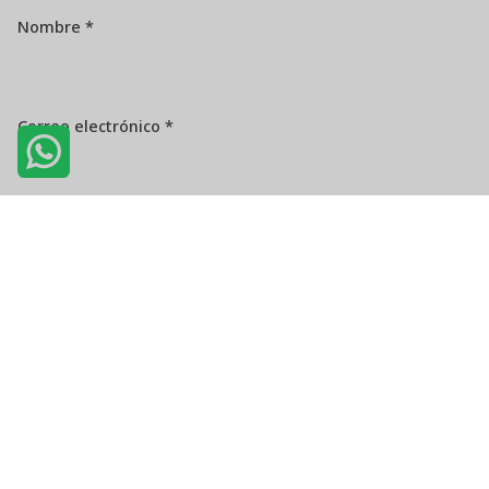
Nombre
*
Correo electrónico
*
Web
Guarda mi nombre, correo electrónico y web en este
navegador para la próxima vez que comente.
Comentario
*