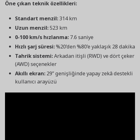
Öne çıkan teknik özellikleri:
Standart menzil:
314 km
Uzun menzil:
523 km
0-100 km/s hızlanma:
7.6 saniye
Hızlı şarj süresi:
%20’den %80’e yaklaşık 28 dakika
Tahrik sistemi:
Arkadan itişli (RWD) ve dört çeker
(AWD) seçenekler
Akıllı ekran:
29” genişliğinde yapay zekâ destekli
kullanıcı arayüzü