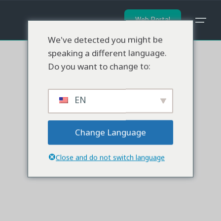
İçeriğe
geç
Web Portal
We've detected you might be
speaking a different language.
Do you want to change to:
EN
Change Language
Close and do not switch language